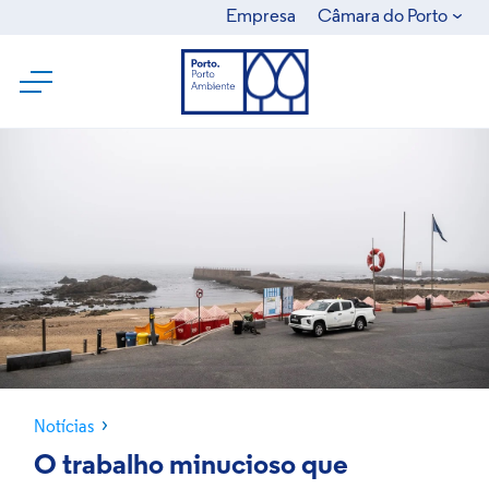
Empresa
Câmara do Porto
Câmara Municipal do Porto
Ágora
Águas e Energia do Porto
Domus Social
GO Porto
SRU
Notícias
O trabalho minucioso que