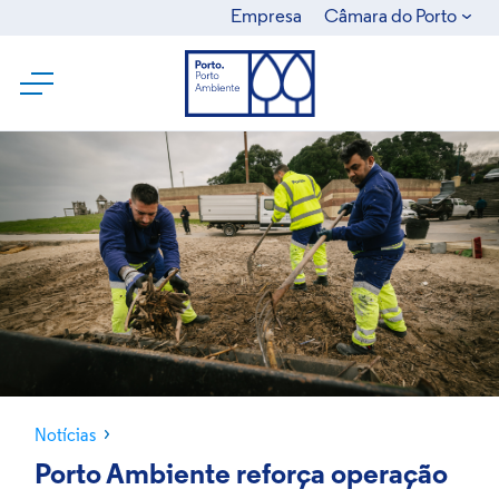
Empresa
Câmara do Porto
Câmara Municipal do Porto
Ágora
Águas e Energia do Porto
Domus Social
GO Porto
SRU
Notícias
Porto Ambiente reforça operação