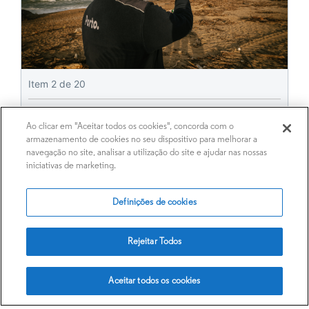
Item
2
de 20
Ao clicar em "Aceitar todos os cookies", concorda com o
armazenamento de cookies no seu dispositivo para melhorar a
navegação no site, analisar a utilização do site e ajudar nas nossas
iniciativas de marketing.
Definições de cookies
Rejeitar Todos
Aceitar todos os cookies